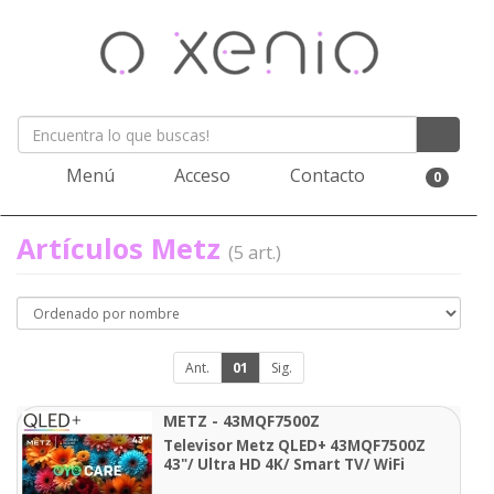
Menú
Acceso
Contacto
0
Artículos Metz
(5 art.)
Ant.
01
Sig.
METZ - 43MQF7500Z
Televisor Metz QLED+ 43MQF7500Z
43"/ Ultra HD 4K/ Smart TV/ WiFi