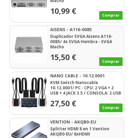
Macho
10,99 €
Comprar
AISENS - A116-0085
Duplicador SVGA Aisens A116-
0085/ 4x SVGA Hembra - SVGA
Macho
15,50 €
Comprar
NANO CABLE - 10.12.0001
KVM Switch Nanocable
10.12.0001/ PC - CPU: 2 VGA + 2
USB + 4 JACK 3.5 / CONSOLA: 2 USB
+ VGA + 2 JACK 2.5/ 1.4m
27,50 €
Comprar
VENTION - AKQB0-EU
Splitter HDMI 8 en 1 Vention
AKQB0-EU/ 8xHDMI