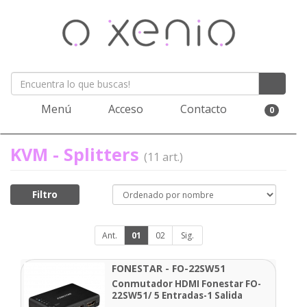
Menú
Acceso
Contacto
0
KVM - Splitters
(11 art.)
Filtro
Ant.
01
02
Sig.
FONESTAR - FO-22SW51
Conmutador HDMI Fonestar FO-
22SW51/ 5 Entradas-1 Salida