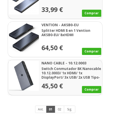
33,99 €
Comprar
VENTION - AKSB0-EU
Splitter HDMI 8 en 1 Vention
AKSB0-EU/ 8xHDMI
64,50 €
Comprar
NANO CABLE - 10.12.0003
Switch Conmutador 8K Nanocable
10.12.0003/ 1x HDMI/ 1x
DisplayPort/ 3x USB/ 2x USB Tipo-
C/ 1x Jack 3.5mm/ 2x USB Tipo-C
45,50 €
PD
Comprar
Ant.
01
02
Sig.