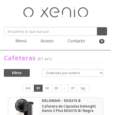
Menú
Acceso
Contacto
0
Cafeteras
(61 art.)
Filtro
Ant.
01
02
03
...
07
Sig.
DELONGHI - EDG315.B
Cafetera de Cápsulas Delonghi
Genio S Plus EDG315.B/ Negra