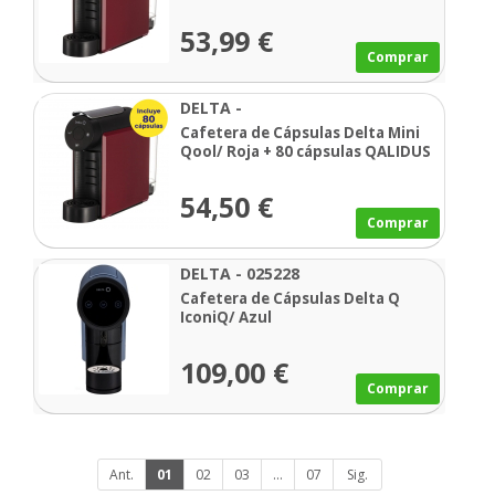
53,99 €
Comprar
DELTA -
Cafetera de Cápsulas Delta Mini
Qool/ Roja + 80 cápsulas QALIDUS
54,50 €
Comprar
DELTA - 025228
Cafetera de Cápsulas Delta Q
IconiQ/ Azul
109,00 €
Comprar
Ant.
01
02
03
...
07
Sig.