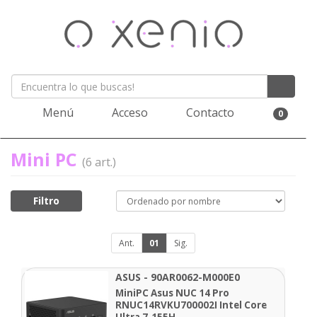
Menú
Acceso
Contacto
0
Mini PC
(6 art.)
Filtro
Ant.
01
Sig.
ASUS - 90AR0062-M000E0
MiniPC Asus NUC 14 Pro
RNUC14RVKU700002I Intel Core