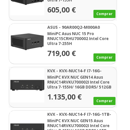
Ultra 7-155H
605,00 €
Comprar
ASUS - 90AR00Q2-M000A0
MiniPC Asus NUC 15 Pro
RNUC15CRHU700002 Intel Core
Ultra 7-255H
719,00 €
Comprar
KVX - KVX-NUC14-F I7-16G-
512GB-SSD
MiniPC KVX NUC GEN14 Asus
RNUC14RVKU700002I Intel Core
Ultra 7-155H/ 16GB DDR5/ 512GB
SSD/ Sin Sistema Operativo
1.135,00 €
Comprar
KVX - KVX-NUC14-F I7-16G-1TB-
SSD
MiniPC KVX NUC GEN15 Asus
RNUC14RVKU700002I Intel Core