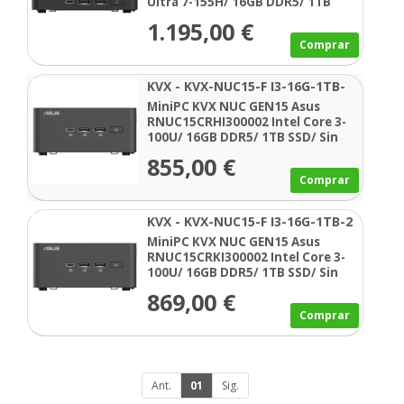
Ultra 7-155H/ 16GB DDR5/ 1TB
SSD/ Sin Sistema Operativo
1.195,00 €
Comprar
KVX - KVX-NUC15-F I3-16G-1TB-
SSD
MiniPC KVX NUC GEN15 Asus
RNUC15CRHI300002 Intel Core 3-
100U/ 16GB DDR5/ 1TB SSD/ Sin
Sistema Operativo
855,00 €
Comprar
KVX - KVX-NUC15-F I3-16G-1TB-2
MiniPC KVX NUC GEN15 Asus
RNUC15CRKI300002 Intel Core 3-
100U/ 16GB DDR5/ 1TB SSD/ Sin
Sistema Operativo
869,00 €
Comprar
Ant.
01
Sig.