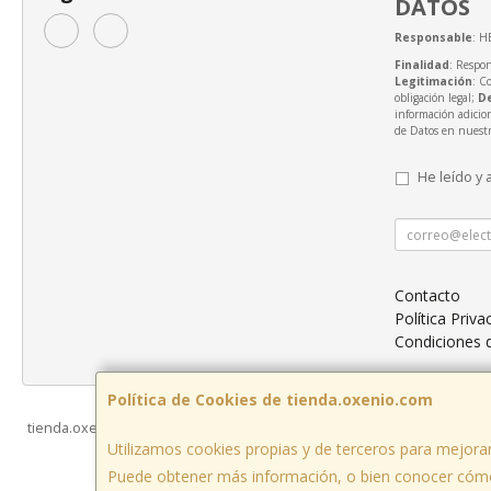
DATOS
Responsable
: H
Finalidad
: Respon
Legitimación
: C
obligación legal;
D
información adicio
de Datos en nuest
He leído y 
Contacto
Política Priva
Condiciones
Política de Cookies de tienda.oxenio.com
tienda.oxenio.com © 2026
Utilizamos cookies propias y de terceros para mejorar
Puede obtener más información, o bien conocer cómo