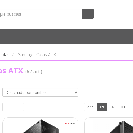
solas
Gaming - Cajas ATX
jas ATX
(67 art.)
Ant.
01
02
03
..