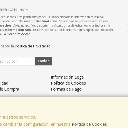
ETZEL LOPEZ, KEVIN
der las consultas planteadas por el usuario y enviarle la información solicitada;
onsentimiento del usuario;
Destinatarios
: Solo se realizan cesiones si existe una
erechos
: Acceder, rectificar y suprimir, así como otros derechos, como se indica en la
nal;
Información Adicional
: Puede consultar la información completa de Protección
ra
Política de Privacidad
.
acepto la
Política de Privacidad
.
Enviar
Información Legal
cidad
Política de Cookies
 de Compra
Formas de Pago
 nuestros servicios.
 cambiar la configuración, en nuestra
Política de Cookies
.
, , , , España. - C.I.F.: 71031262V - Tfno: