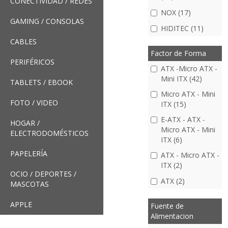
CONECTIVIDAD / REDES
NOX (17)
GAMING / CONSOLAS
HIDITEC (11)
CABLES
Factor de Forma
PERIFÉRICOS
ATX -Micro ATX -
Mini ITX (42)
TABLETS / EBOOK
Micro ATX - Mini
FOTO / VIDEO
ITX (15)
E-ATX - ATX -
HOGAR /
Micro ATX - Mini
ELECTRODOMÉSTICOS
ITX (6)
PAPELERÍA
ATX - Micro ATX -
ITX (2)
OCIO / DEPORTES /
ATX (2)
MASCOTAS
APPLE
Fuente de
Alimentacion