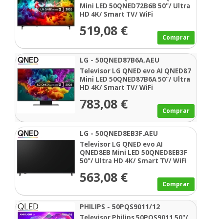
Mini LED 50QNED72B6B 50"/ Ultra
HD 4K/ Smart TV/ WiFi
519,08 €
Comprar
LG - 50QNED87B6A.AEU
Televisor LG QNED evo AI QNED87
Mini LED 50QNED87B6A 50"/ Ultra
HD 4K/ Smart TV/ WiFi
783,08 €
Comprar
LG - 50QNED8EB3F.AEU
Televisor LG QNED evo AI
QNED8EB Mini LED 50QNED8EB3F
50"/ Ultra HD 4K/ Smart TV/ WiFi
563,08 €
Comprar
PHILIPS - 50PQS9011/12
Televisor Philips 50PQS9011 50"/