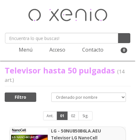
Menú
Acceso
Contacto
0
Televisor hasta 50 pulgadas
(14
art.)
Filtro
Ant.
01
02
Sig.
LG - 50NU850B6LA.AEU
Televisor LG NanoCell