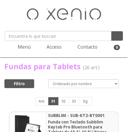
Menú
Acceso
Contacto
0
Fundas para Tablets
(26 art.)
Filtro
Ant.
01
02
03
Sig.
SUBBLIM - SUB-KT2-BT0001
Funda con Teclado Subblim
Keytab Pro Bluetooth para