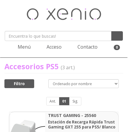
Menú
Acceso
Contacto
0
Accesorios PS5
(3 art.)
Filtro
Ant.
01
Sig.
TRUST GAMING - 25560
Estación de Recarga Rápida Trust
Gaming GXT 255 para PS5/ Blanco