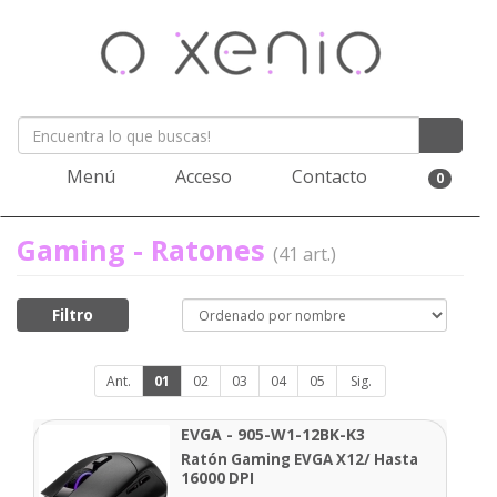
Menú
Acceso
Contacto
0
Gaming - Ratones
(41 art.)
Filtro
Ant.
01
02
03
04
05
Sig.
EVGA - 905-W1-12BK-K3
Ratón Gaming EVGA X12/ Hasta
16000 DPI