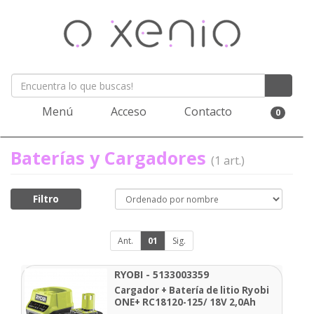
Menú
Acceso
Contacto
0
Baterías y Cargadores
(1 art.)
Filtro
Ant.
01
Sig.
RYOBI - 5133003359
Cargador + Batería de litio Ryobi
ONE+ RC18120-125/ 18V 2,0Ah