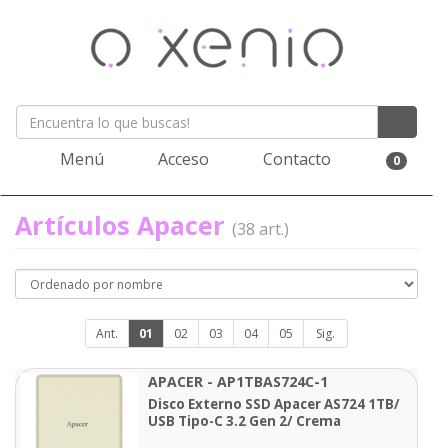
Menú
Acceso
Contacto
0
Artículos Apacer
(38 art.)
Ant.
01
02
03
04
05
Sig.
APACER - AP1TBAS724C-1
Disco Externo SSD Apacer AS724 1TB/
USB Tipo-C 3.2 Gen 2/ Crema