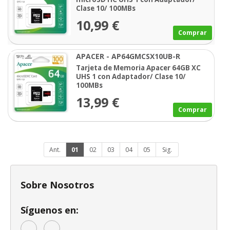
Clase 10/ 100MBs
10,99 €
Comprar
APACER - AP64GMCSX10UB-R
Tarjeta de Memoria Apacer 64GB XC
UHS 1 con Adaptador/ Clase 10/
100MBs
13,99 €
Comprar
Ant.
01
02
03
04
05
Sig.
Sobre Nosotros
Síguenos en: