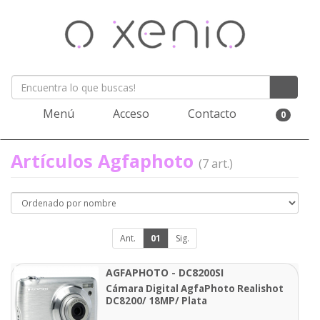
Menú
Acceso
Contacto
0
Artículos Agfaphoto
(7 art.)
Ant.
01
Sig.
AGFAPHOTO - DC8200SI
Cámara Digital AgfaPhoto Realishot
DC8200/ 18MP/ Plata