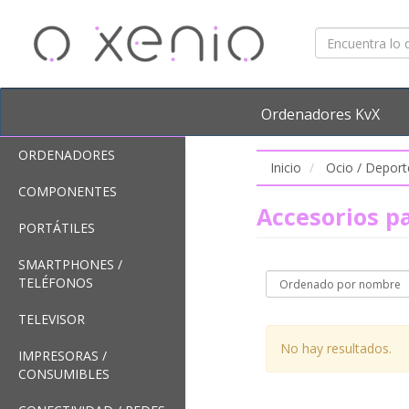
Ordenadores KvX
ORDENADORES
Inicio
Ocio / Deport
COMPONENTES
Accesorios p
PORTÁTILES
SMARTPHONES /
TELÉFONOS
TELEVISOR
No hay resultados.
IMPRESORAS /
CONSUMIBLES