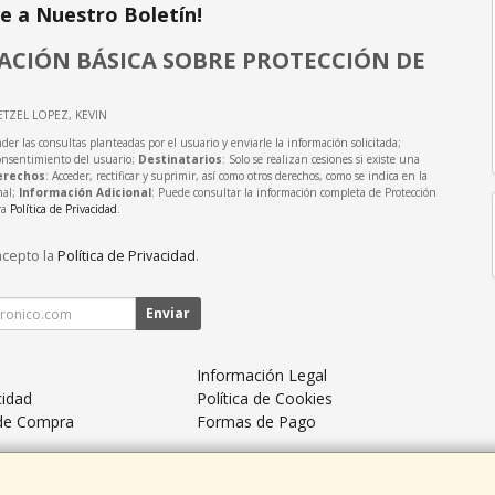
te a Nuestro Boletín!
CIÓN BÁSICA SOBRE PROTECCIÓN DE
ETZEL LOPEZ, KEVIN
der las consultas planteadas por el usuario y enviarle la información solicitada;
onsentimiento del usuario;
Destinatarios
: Solo se realizan cesiones si existe una
erechos
: Acceder, rectificar y suprimir, así como otros derechos, como se indica en la
nal;
Información Adicional
: Puede consultar la información completa de Protección
ra
Política de Privacidad
.
acepto la
Política de Privacidad
.
Enviar
Información Legal
cidad
Política de Cookies
 de Compra
Formas de Pago