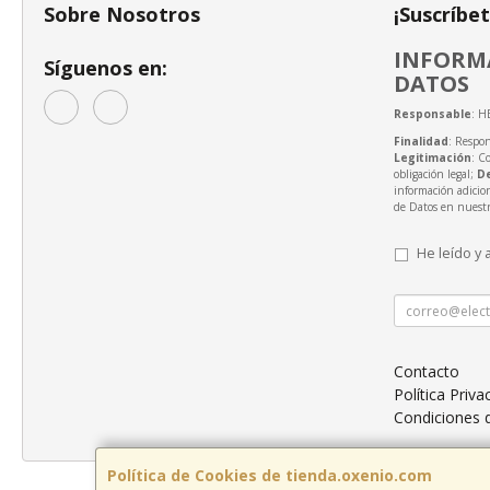
Sobre Nosotros
¡Suscríbe
INFORMA
Síguenos en:
DATOS
Responsable
: H
Finalidad
: Respon
Legitimación
: C
obligación legal;
D
información adicio
de Datos en nuest
He leído y 
Contacto
Política Priva
Condiciones
Política de Cookies de tienda.oxenio.com