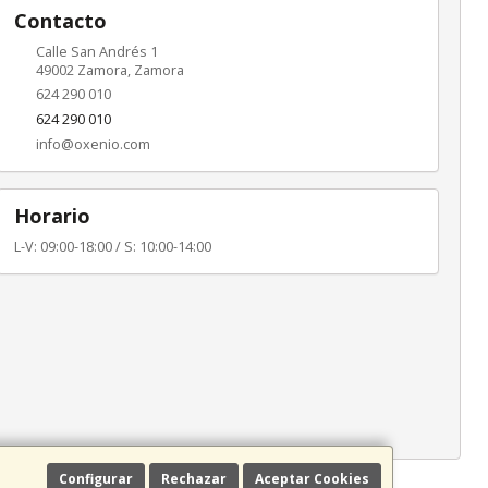
Contacto
Calle San Andrés 1
49002
Zamora
,
Zamora
624 290 010
624 290 010
info@oxenio.com
Horario
L-V: 09:00-18:00 / S: 10:00-14:00
Configurar
Rechazar
Aceptar Cookies