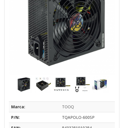
Marca:
TOOQ
P/N:
TQAPOLO-600SP
EAN:
8433281010284