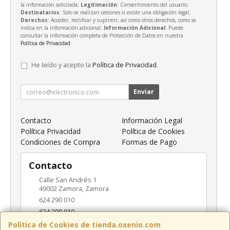
la información solicitada;
Legitimación
: Consentimiento del usuario;
Destinatarios
: Solo se realizan cesiones si existe una obligación legal;
Derechos
: Acceder, rectificar y suprimir, así como otros derechos, como se
indica en la información adicional;
Información Adicional
: Puede
consultar la información completa de Protección de Datos en nuestra
Política de Privacidad
.
He leído y acepto la
Política de Privacidad
.
Enviar
Contacto
Información Legal
Política Privacidad
Política de Cookies
Condiciones de Compra
Formas de Pago
Contacto
Calle San Andrés 1
49002
Zamora
,
Zamora
624 290 010
624 290 010
info@oxenio.com
Política de Cookies de tienda.oxenio.com