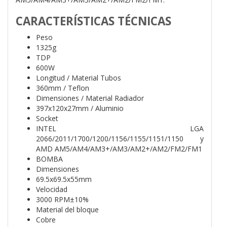
CARACTERÍSTICAS TÉCNICAS
Peso
1325g
TDP
600W
Longitud / Material Tubos
360mm / Teflon
Dimensiones / Material Radiador
397x120x27mm / Aluminio
Socket
INTEL LGA
2066/2011/1700/1200/1156/1155/1151/1150 y
AMD AM5/AM4/AM3+/AM3/AM2+/AM2/FM2/FM1
BOMBA
Dimensiones
69.5x69.5x55mm
Velocidad
3000 RPM±10%
Material del bloque
Cobre