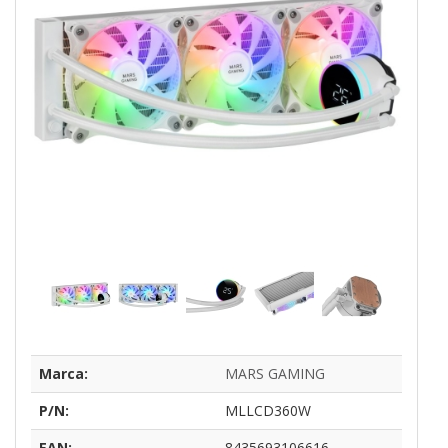
Marca:
MARS GAMING
P/N:
MLLCD360W
EAN:
8435693106616