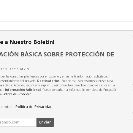
te a Nuestro Boletín!
CIÓN BÁSICA SOBRE PROTECCIÓN DE
ETZEL LOPEZ, KEVIN
der las consultas planteadas por el usuario y enviarle la información solicitada;
onsentimiento del usuario;
Destinatarios
: Solo se realizan cesiones si existe una
erechos
: Acceder, rectificar y suprimir, así como otros derechos, como se indica en la
nal;
Información Adicional
: Puede consultar la información completa de Protección
ra
Política de Privacidad
.
acepto la
Política de Privacidad
.
Enviar