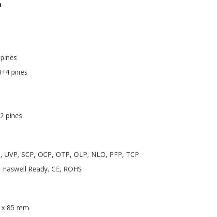
n
 pines
4+4 pines
2 pines
P, UVP, SCP, OCP, OTP, OLP, NLO, PFP, TCP
, Haswell Ready, CE, ROHS
0 x 85 mm