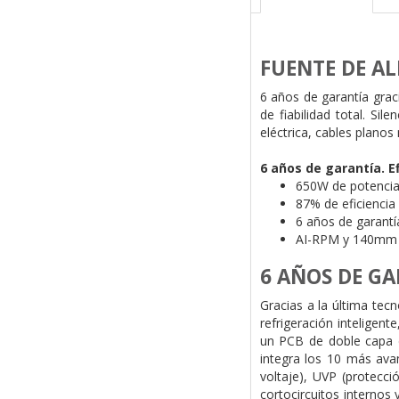
FUENTE DE AL
6 años de garantía grac
de fiabilidad total. S
eléctrica, cables planos
6 años de garantía. E
650W de potenci
87% de eficiencia
6 años de garantí
AI-RPM y 140mm
6 AÑOS DE GA
Gracias a la última tec
refrigeración inteligen
un PCB de doble capa d
integra los 10 más ava
voltaje), UVP (protecci
cortocircuitos internos