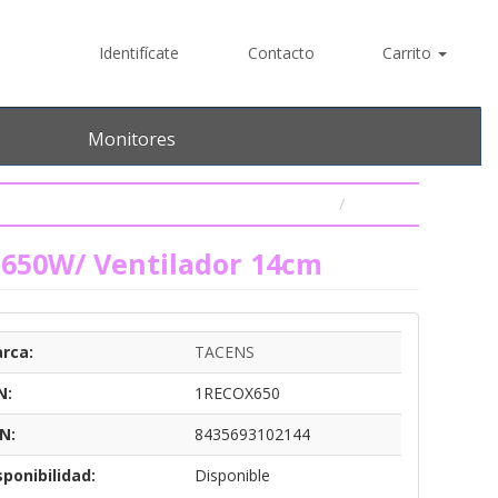
Identifícate
Contacto
Carrito
Monitores
 650W/ Ventilador 14cm
rca:
TACENS
N:
1RECOX650
N:
8435693102144
sponibilidad:
Disponible