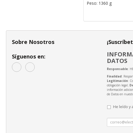
Peso: 1360 g
Sobre Nosotros
¡Suscríbe
INFORMA
Síguenos en:
DATOS
Responsable
: H
Finalidad
: Respon
Legitimación
: C
obligación legal;
D
información adicio
de Datos en nuest
He leído y 