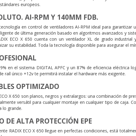
estándares europeos.
OLUTO. AI-RPM Y 140MM FDB.
tecnología en control de ventiladores AI-RPM ideal para garantizar
eligente de última generación basado en algoritmos avanzados y siste
DIX ECO X 650 cuenta con un ventilador XL de grado industrial
ar su estabilidad. Toda la tecnología disponible para asegurar el mín
ROFESIONAL
99% en el sistema DIGITAL APFC y un 87% de eficiencia eléctrica log
 raíl único +12v te permitirá instalar el hardware más exigente.
BLES OPTIMIZADO
ECO X 650 son planos, negros y extralargos: una combinación de pres
lmente versátil para cualquier montaje en cualquier tipo de caja. C
a lo grande.
 DE ALTA PROTECCIÓN EPE
uente RADIX ECO X 650 llegue en perfectas condiciones, está totalm