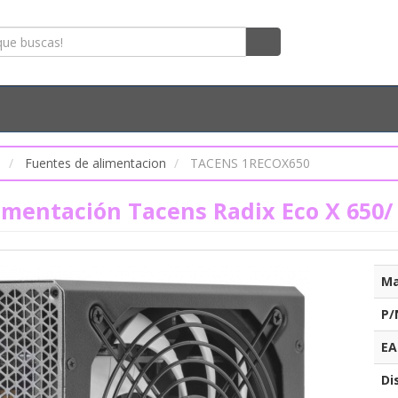
s
Fuentes de alimentacion
TACENS 1RECOX650
imentación Tacens Radix Eco X 650/
Ma
P/
EA
Di