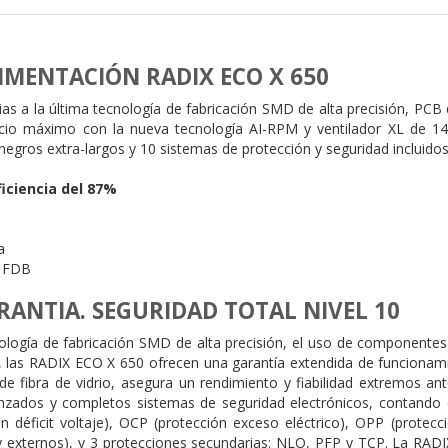
IMENTACIÓN RADIX ECO X 650
ias a la última tecnología de fabricación SMD de alta precisión, PC
ilencio máximo con la nueva tecnología AI-RPM y ventilador XL de 
 negros extra-largos y 10 sistemas de protección y seguridad incluidos
ficiencia del 87%
a
a
 FDB
RANTIA. SEGURIDAD TOTAL NIVEL 10
nología de fabricación SMD de alta precisión, el uso de componentes
te, las RADIX ECO X 650 ofrecen una garantía extendida de funcionam
e fibra de vidrio, asegura un rendimiento y fiabilidad extremos an
nzados y completos sistemas de seguridad electrónicos, contando c
ón déficit voltaje), OCP (protección exceso eléctrico), OPP (prote
 y externos), y 3 protecciones secundarias: NLO, PFP y TCP. La RAD