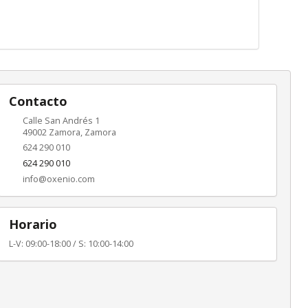
Contacto
Calle San Andrés 1
49002
Zamora
,
Zamora
624 290 010
624 290 010
info@oxenio.com
Horario
L-V: 09:00-18:00 / S: 10:00-14:00