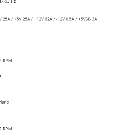
47-63 Hz
.3V 25A / +5V 25A / +12V 62A / -12V 0.5A / +5VSB 3A
I2 RPM
n
Plano
I2 RPM