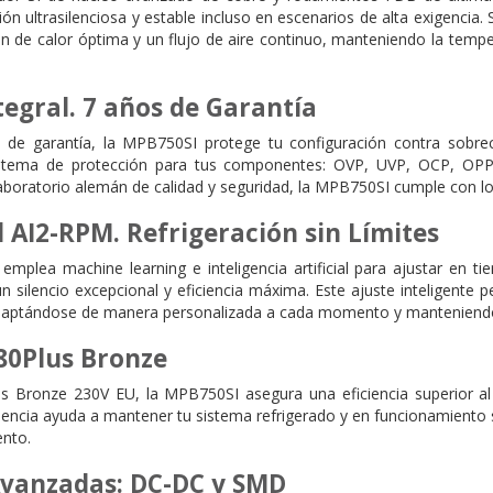
n ultrasilenciosa y estable incluso en escenarios de alta exigencia. 
ón de calor óptima y un flujo de aire continuo, manteniendo la tempe
tegral. 7 años de Garantía
de garantía, la MPB750SI protege tu configuración contra sobrecarg
istema de protección para tus componentes: OVP, UVP, OCP, OPP 
aboratorio alemán de calidad y seguridad, la MPB750SI cumple con los
 AI2-RPM. Refrigeración sin Límites
mplea machine learning e inteligencia artificial para ajustar en ti
n silencio excepcional y eficiencia máxima. Este ajuste inteligent
adaptándose de manera personalizada a cada momento y manteniendo si
 80Plus Bronze
us Bronze 230V EU, la MPB750SI asegura una eficiencia superior al 
ciencia ayuda a mantener tu sistema refrigerado y en funcionamiento si
ento.
Avanzadas: DC-DC y SMD