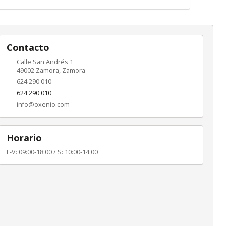
Contacto
Calle San Andrés 1
49002
Zamora
,
Zamora
624 290 010
624 290 010
info@oxenio.com
Horario
L-V: 09:00-18:00 / S: 10:00-14:00