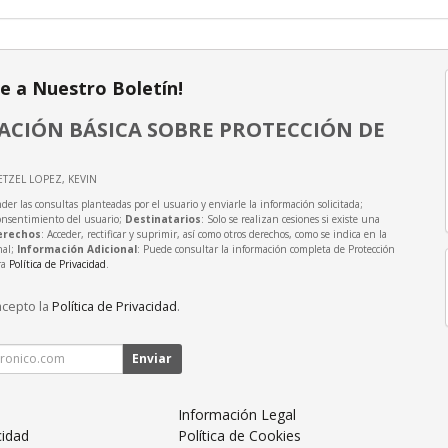
te a Nuestro Boletín!
CIÓN BÁSICA SOBRE PROTECCIÓN DE
ETZEL LOPEZ, KEVIN
der las consultas planteadas por el usuario y enviarle la información solicitada;
onsentimiento del usuario;
Destinatarios
: Solo se realizan cesiones si existe una
erechos
: Acceder, rectificar y suprimir, así como otros derechos, como se indica en la
nal;
Información Adicional
: Puede consultar la información completa de Protección
ra
Política de Privacidad
.
acepto la
Política de Privacidad
.
Enviar
Información Legal
cidad
Política de Cookies