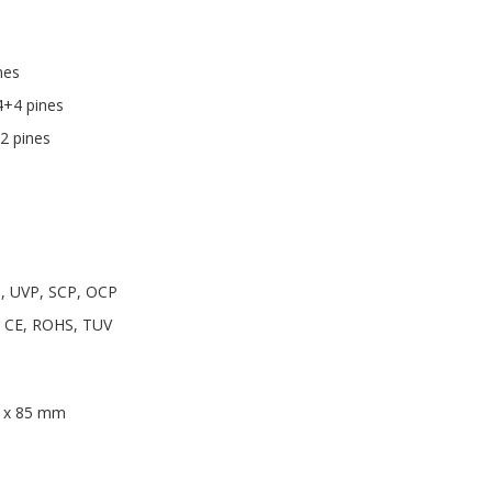
nes
4+4 pines
2 pines
P, UVP, SCP, OCP
, CE, ROHS, TUV
5 x 85 mm