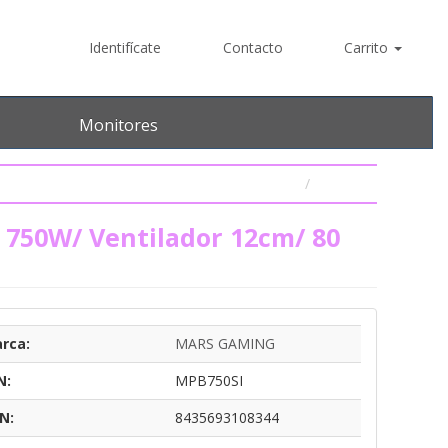
Identifícate
Contacto
Carrito
Monitores
750W/ Ventilador 12cm/ 80
rca:
MARS GAMING
N:
MPB750SI
N:
8435693108344