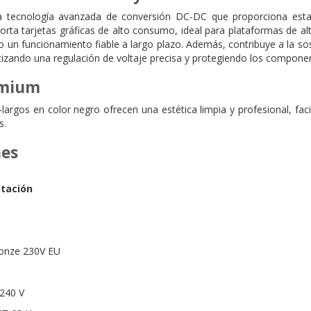
tecnología avanzada de conversión DC-DC que proporciona estabil
porta tarjetas gráficas de alto consumo, ideal para plataformas de a
o un funcionamiento fiable a largo plazo. Además, contribuye a la s
izando una regulación de voltaje precisa y protegiendo los componen
emium
largos en color negro ofrecen una estética limpia y profesional, faci
s.
nes
tación
Bronze 230V EU
-240 V