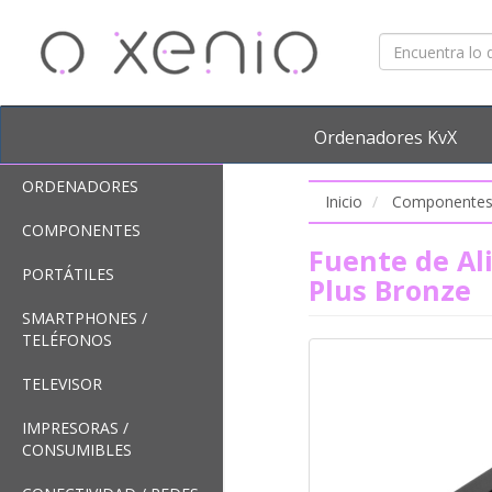
Ordenadores KvX
ORDENADORES
Inicio
Componente
COMPONENTES
Fuente de Al
PORTÁTILES
Plus Bronze
SMARTPHONES /
TELÉFONOS
TELEVISOR
IMPRESORAS /
CONSUMIBLES