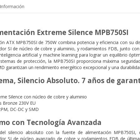
Información
imentación Extreme Silence MPB750SI
ión ATX MPB750SI de 750W combina potencia y eficiencia con su dis
dor SI de núcleo de cobre y aluminio, y rodamientos FDB, junto con
teligencia artificial y machine learning para lograr un equilibrio ópt
istemas de protección, la MPB750SI proporciona máxima seguridad y
 garantizan un rendimiento energético excepcional y una durabilida
ema, Silencio Absoluto. 7 años de garan
a
reme Silence con núcleo de cobre y aluminio
us Bronze 230V EU
-RPM, DC-DC y SMD
remo con Tecnología Avanzada
del silencio absoluto con la fuente de alimentación MPB750SI, d
lador SI de núcleo avanzado de cobre y rodamientos FDB de última g