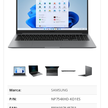
Marca:
SAMSUNG
P/N:
NP754XHD-KD1ES
EAN:
8806097648703