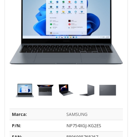
Marca:
SAMSUNG
P/N:
NP754XGJ-KG2ES
EAN:
8806095768267