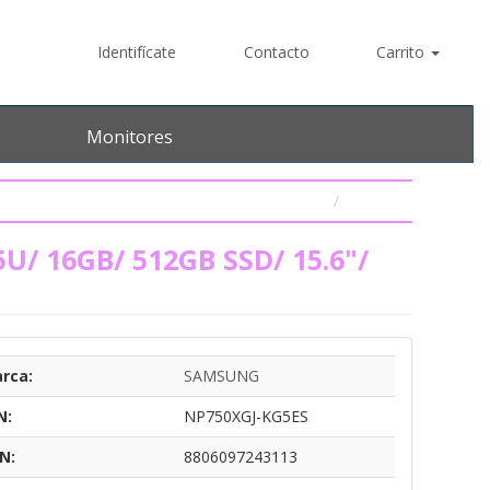
Identifícate
Contacto
Carrito
Monitores
5U/ 16GB/ 512GB SSD/ 15.6"/
rca:
SAMSUNG
N:
NP750XGJ-KG5ES
N:
8806097243113