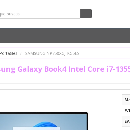
Portatiles
SAMSUNG NP750XGJ-KG5ES
sung Galaxy Book4 Intel Core i7-135
Ma
P/
EA