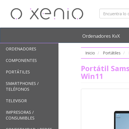
Ordenadores KvX
ORDENADORES
Inicio
Portátiles
COMPONENTES
Portátil Sam
PORTÁTILES
Win11
SMARTPHONES /
TELÉFONOS
TELEVISOR
IMPRESORAS /
CONSUMIBLES