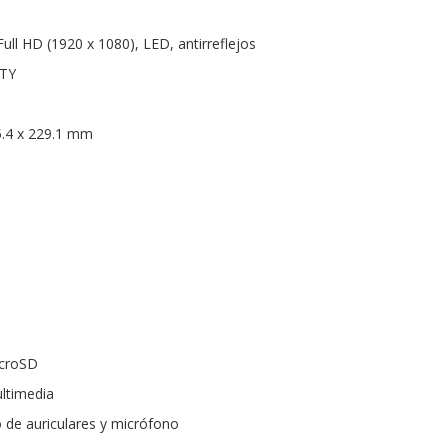
Full HD (1920 x 1080), LED, antirreflejos
RTY
5.4 x 229.1 mm
icroSD
ultimedia
 de auriculares y micrófono