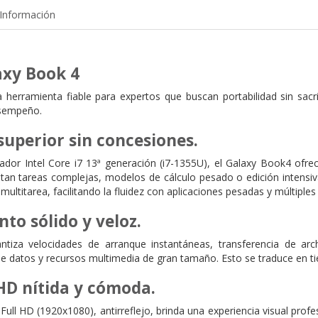
Información
xy Book 4
herramienta fiable para expertos que buscan portabilidad sin sacrif
esempeño.
uperior sin concesiones.
dor Intel Core i7 13ª generación (i7-1355U), el Galaxy Book4 ofrece
utan tareas complejas, modelos de cálculo pesado o edición intens
multitarea, facilitando la fluidez con aplicaciones pesadas y múltiple
to sólido y veloz.
iza velocidades de arranque instantáneas, transferencia de arch
 de datos y recursos multimedia de gran tamaño. Esto se traduce en 
 HD nítida y cómoda.
Full HD (1920x1080), antirreflejo, brinda una experiencia visual profe