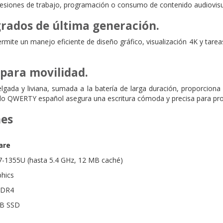
 sesiones de trabajo, programación o consumo de contenido audiovisu
grados de última generación.
 permite un manejo eficiente de diseño gráfico, visualización 4K y tare
 para movilidad.
elgada y liviana, sumada a la batería de larga duración, proporciona 
lado QWERTY español asegura una escritura cómoda y precisa para pro
nes
are
i7-1355U (hasta 5.4 GHz, 12 MB caché)
phics
DDR4
GB SSD