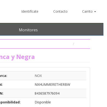
Identifícate
Contacto
Carrito
Monitores
nca y Negra
rca:
NOX
N:
NXHUMMERETHERBW
N:
8436587976094
sponibilidad:
Disponible