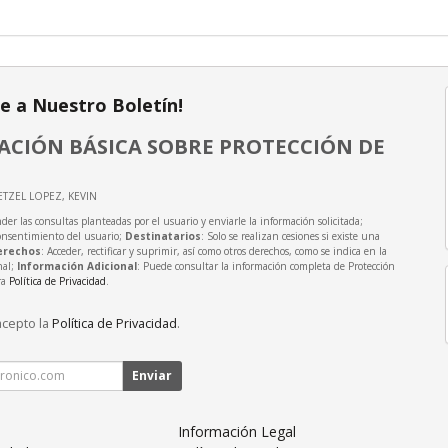
te a Nuestro Boletín!
CIÓN BÁSICA SOBRE PROTECCIÓN DE
ETZEL LOPEZ, KEVIN
der las consultas planteadas por el usuario y enviarle la información solicitada;
onsentimiento del usuario;
Destinatarios
: Solo se realizan cesiones si existe una
erechos
: Acceder, rectificar y suprimir, así como otros derechos, como se indica en la
nal;
Información Adicional
: Puede consultar la información completa de Protección
ra
Política de Privacidad
.
acepto la
Política de Privacidad
.
Enviar
Información Legal