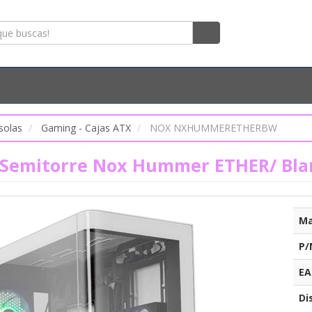
solas
Gaming - Cajas ATX
NOX NXHUMMERETHERBW
 Semitorre Nox Hummer ETHER/ Bla
Ma
P/
EA
Di