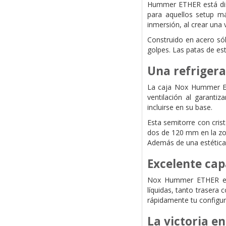
Hummer ETHER está disp
para aquellos setup má
inmersión, al crear una 
Construido en acero sól
golpes. Las patas de es
Una refrigera
La caja Nox Hummer ETH
ventilación al garanti
incluirse en su base.
Esta semitorre con cris
dos de 120 mm en la zon
Además de una estética 
Excelente ca
Nox Hummer ETHER es c
líquidas, tanto traser
rápidamente tu configur
La victoria e