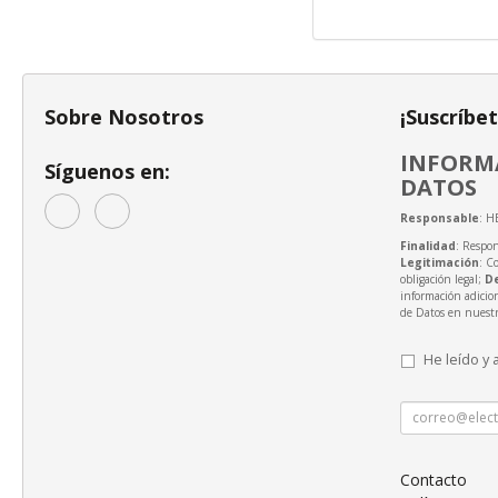
Sobre Nosotros
¡Suscríbe
INFORMA
Síguenos en:
DATOS
Responsable
: H
Finalidad
: Respon
Legitimación
: C
obligación legal;
D
información adicio
de Datos en nuest
He leído y 
Contacto