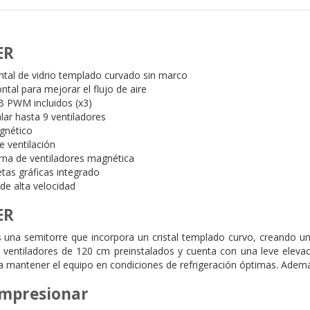
ER
ontal de vidrio templado curvado sin marco
ntal para mejorar el flujo de aire
B PWM incluidos (x3)
lar hasta 9 ventiladores
agnético
de ventilación
rna de ventiladores magnética
etas gráficas integrado
de alta velocidad
ER
a semitorre que incorpora un cristal templado curvo, creando una 
 ventiladores de 120 cm preinstalados y cuenta con una leve elevac
 a mantener el equipo en condiciones de refrigeración óptimas. Además
impresionar