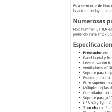
Esta semitorre de Nox c
la victoria. Incluye do
Numerosas pr
Nox Hummer ETHER es co
pudiendo instalar 2 x 3.
Especificacio
Prestaciones:
Panel lateral y fr
Leve elevación fro
Ventiladores ARG
Soporte para tarj
Espacio para insta
Filtro superior m
Múltiples rejillas 
Controladora inte
Soporte para grá
USB 3.0 y Type-C 
Tipo chasis:
Sem