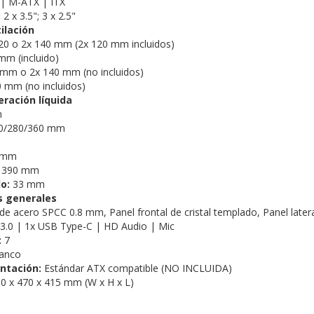
| M-ATX | ITX
:
2 x 3.5"; 3 x 2.5"
ilación
20 o 2x 140 mm (2x 120 mm incluidos)
mm (incluido)
 mm o 2x 140 mm (no incluidos)
 mm (no incluidos)
eración líquida
m
0/280/360 mm
 mm
:
390 mm
o:
33 mm
s generales
 de acero SPCC 0.8 mm,
Panel frontal de cristal templado,
Panel later
3.0 | 1x USB Type-C | HD Audio | Mic
:
7
lanco
ntación:
Estándar ATX compatible (NO INCLUIDA)
0 x 470 x 415 mm (W x H x L)