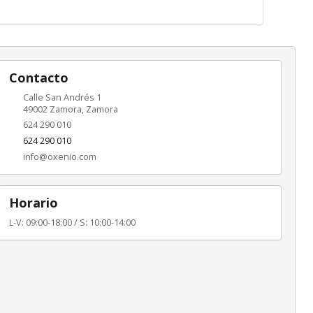
Contacto
Calle San Andrés 1
49002
Zamora
,
Zamora
624 290 010
624 290 010
info@oxenio.com
Horario
L-V: 09:00-18:00 / S: 10:00-14:00