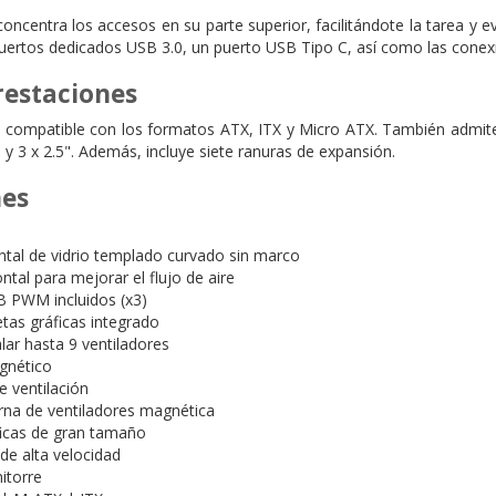
oncentra los accesos en su parte superior, facilitándote la tarea y e
s puertos dedicados USB 3.0, un puerto USB Tipo C, así como las cone
estaciones
mpatible con los formatos ATX, ITX y Micro ATX. También admite 
5 y 3 x 2.5". Además, incluye siete ranuras de expansión.
nes
ontal de vidrio templado curvado sin marco
ntal para mejorar el flujo de aire
B PWM incluidos (x3)
etas gráficas integrado
lar hasta 9 ventiladores
agnético
de ventilación
rna de ventiladores magnética
ficas de gran tamaño
de alta velocidad
itorre