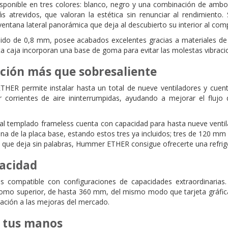
onible en tres colores: blanco, negro y una combinación de ambos.
s atrevidos, que valoran la estética sin renunciar al rendimiento.
ventana lateral panorámica que deja al descubierto su interior al com
ido de 0,8 mm, posee acabados excelentes gracias a materiales de a
ta caja incorporan una base de goma para evitar las molestas vibraci
ción más que sobresaliente
ER permite instalar hasta un total de nueve ventiladores y cuent
zar corrientes de aire ininterrumpidas, ayudando a mejorar el fluj
tal templado frameless cuenta con capacidad para hasta nueve ventil
a de la placa base, estando estos tres ya incluidos; tres de 120 mm e
que deja sin palabras, Hummer ETHER consigue ofrecerte una refrige
pacidad
ompatible con configuraciones de capacidades extraordinarias. S
a como superior, de hasta 360 mm, del mismo modo que tarjeta gráf
ación a las mejoras del mercado.
n tus manos