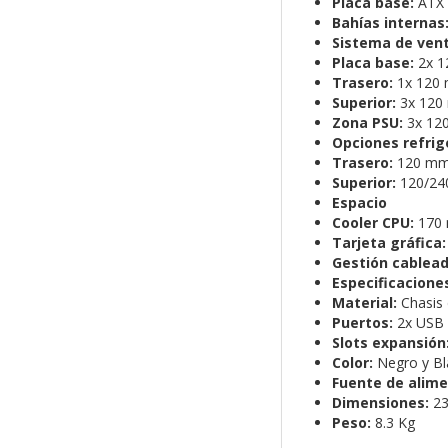
Placa base:
ATX 
Bahías internas
Sistema de vent
Placa base:
2x 1
Trasero:
1x 120 
Superior:
3x 120
Zona PSU:
3x 120
Opciones refrig
Trasero:
120 m
Superior:
120/24
Espacio
Cooler CPU:
170
Tarjeta gráfica
Gestión cablead
Especificacione
Material:
Chasis
Puertos:
2x USB 
Slots expansión
Color:
Negro y B
Fuente de alime
Dimensiones:
23
Peso:
8.3 Kg