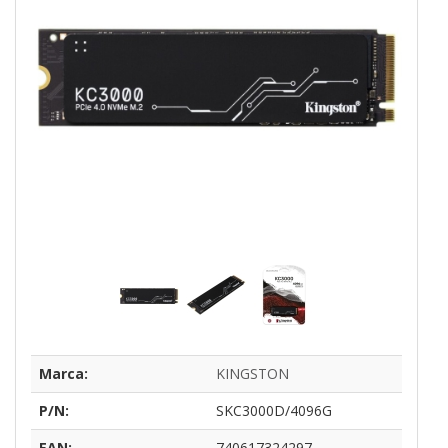
Marca:
KINGSTON
P/N:
SKC3000D/4096G
EAN:
740617324297