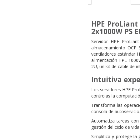
HPE ProLiant
2x1000W PS E
Servidor HPE ProLia
almacenamiento OCP S
ventiladores estándar 
alimentación HPE 1000W 
2U, un kit de cable de 
Intuitiva exp
Los servidores HPE ProL
controlas la computació
Transforma las operacio
consola de autoservicio
Automatiza tareas con e
gestión del ciclo de vid
Simplifica y protege 