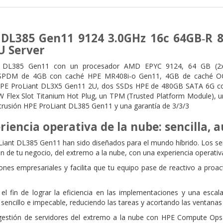
 DL385 Gen11 9124 3.0GHz 16c 64GB‑R 
U Server
nt DL385 Gen11 con un procesador AMD EPYC 9124, 64 GB (2x
PDM de 4GB con caché HPE MR408i-o Gen11, 4GB de caché OCP 
HPE ProLiant DL3X5 Gen11 2U, dos SSDs HPE de 480GB SATA 6G con 
Flex Slot Titanium Hot Plug, un TPM (Trusted Platform Module), un 
intrusión HPE ProLiant DL385 Gen11 y una garantía de 3/3/3
eriencia operativa de la nube: sencilla,
iant DL385 Gen11 han sido diseñados para el mundo híbrido. Los ser
n de tu negocio, del extremo a la nube, con una experiencia operativ
nes empresariales y facilita que tu equipo pase de reactivo a proac
.
l fin de lograr la eficiencia en las implementaciones y una escala
a sencillo e impecable, reduciendo las tareas y acortando las ventan
la gestión de servidores del extremo a la nube con HPE Comput