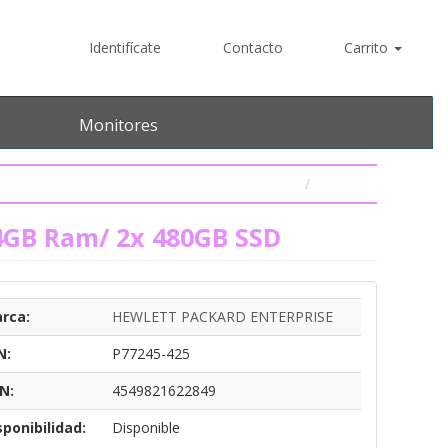
Identifícate
Contacto
Carrito
Monitores
4GB Ram/ 2x 480GB SSD
rca:
HEWLETT PACKARD ENTERPRISE
N:
P77245-425
N:
4549821622849
sponibilidad:
Disponible