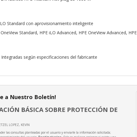
iLO Standard con aprovisionamiento inteligente
PE OneView Standard, HPE iLO Advanced, HPE OneView Advanced, 
 Integradas según especificaciones del fabricante
te a Nuestro Boletín!
CIÓN BÁSICA SOBRE PROTECCIÓN DE
ETZEL LOPEZ, KEVIN
der las consultas planteadas por el usuario y enviarle la información solicitada;
onsentimiento del usuario;
Destinatarios
: Solo se realizan cesiones si existe una