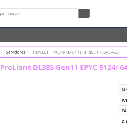
Servidores
HEWLETT PACKARD ENTERPRISE P77245-425
 ProLiant DL385 Gen11 EPYC 9124/ 6
Ma
P/
EA
Di