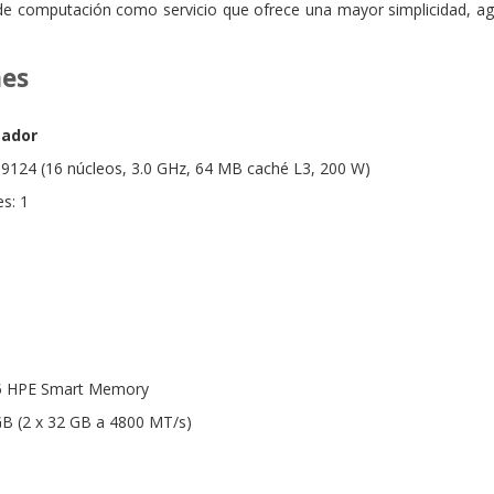
de computación como servicio que ofrece una mayor simplicidad, agi
nes
sador
124 (16 núcleos, 3.0 GHz, 64 MB caché L3, 200 W)
s: 1
5 HPE Smart Memory
GB (2 x 32 GB a 4800 MT/s)