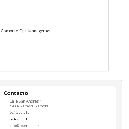
HPE Compute Ops Management
Contacto
Calle San Andrés 1
49002
Zamora
,
Zamora
624 290 010
624 290 010
info@oxenio.com