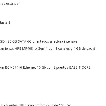
ores estándar
Hasta 8
 SSD 480 GB SATA 6G orientados a lectura intensiva
amiento: HPE MR408i-o Gen11 con 8 canales y 4 GB de caché
om BCM57416 Ethernet 10 Gb con 2 puertos BASE-T OCP3
 2 x fuentes HPE Titanium hot-plug de 1000 W