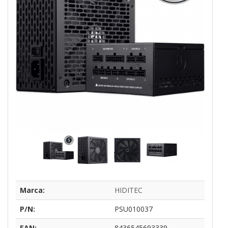
Marca:
HIDITEC
P/N:
PSU010037
EAN:
8436545693339