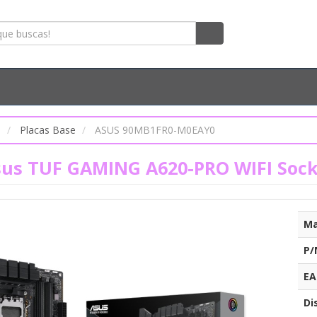
s
Placas Base
ASUS 90MB1FR0-M0EAY0
sus TUF GAMING A620-PRO WIFI Sock
Ma
P/
EA
Di