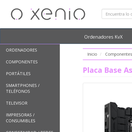
Ordenadores KvX
ORDENADORES
Inicio
Componente
COMPONENTES
Placa Base A
PORTÁTILES
SMARTPHONES /
TELÉFONOS
TELEVISOR
IMPRESORAS /
CONSUMIBLES