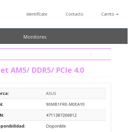
Identifícate
Contacto
Carrito
Monitores
et AM5/ DDR5/ PCIe 4.0
rca:
ASUS
N:
90MB1FR0-M0EAY0
N:
4711387206812
sponibilidad:
Disponible