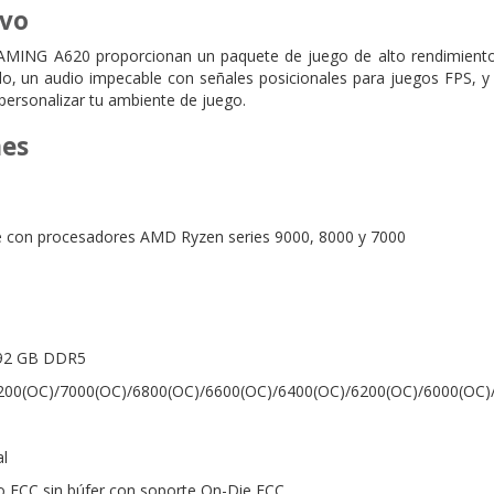
ivo
MING A620 proporcionan un paquete de juego de alto rendimiento r
do, un audio impecable con señales posicionales para juegos FPS, y
ersonalizar tu ambiente de juego.
nes
 con procesadores AMD Ryzen series 9000, 8000 y 7000
92 GB DDR5
7200(OC)/7000(OC)/6800(OC)/6600(OC)/6400(OC)/6200(OC)/6000(OC
al
o ECC sin búfer con soporte On-Die ECC