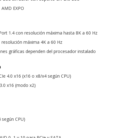
on AMD EXPO
yPort 1.4 con resolución máxima hasta 8K a 60 Hz
 resolución máxima 4K a 60 Hz
ones gráficas dependen del procesador instalado
n
PCIe 4.0 x16 (x16 o x8/x4 según CPU)
 3.0 x16 (modo x2)
x4 según CPU)
AID 0, 1 y 10 para PCIe y SATA