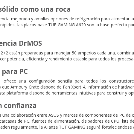
sólido como una roca
encia mejorada y amplias opciones de refrigeración para alimentar
ápidos, las placas base TUF GAMING A620 son la base perfecta pa
tencia DrMOS
 12+2 están preparadas para manejar 50 amperios cada una, combina
cer potencia, eficiencia y rendimiento estable para todos los proce
l para PC
ofrece una configuración sencilla para todos los constructor
s que Armoury Crate dispone de Fan Xpert 4, información de hardware
 Esta plataforma dispone de herramientas intuitivas para construir y 
n confianza
 una colaboración entre ASUS y marcas de componentes de PC de con
arcasas de PC, fuentes de alimentación, disipadores de CPU, kits 
den regularmente, la Alianza TUF GAMING seguirá fortaleciéndose