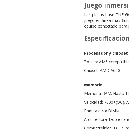
Juego inmers
Las placas base TUF GA
juego en línea más flui
equipo conectado para p
Especificacio
Procesador y chipset
Zócalo: AM5 compatible
Chipset: AMD A620
Memoria
Memoria RAM: Hasta 1
Velocidad: 7600+(OC)/
Ranuras: 4 x DIMM
Arquitectura: Doble can
Compatibilidad: ECC y n