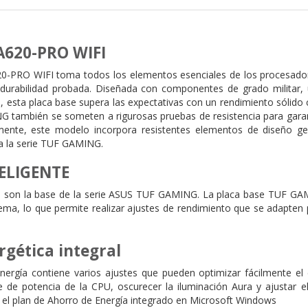
620-PRO WIFI
PRO WIFI toma todos los elementos esenciales de los procesador
a durabilidad probada. Diseñada con componentes de grado militar
n, esta placa base supera las expectativas con un rendimiento sólid
 también se someten a rigurosas pruebas de resistencia para garan
camente, este modelo incorpora resistentes elementos de diseño ge
 a la serie TUF GAMING.
ELIGENTE
es son la base de la serie ASUS TUF GAMING. La placa base TUF GAM
ema, lo que permite realizar ajustes de rendimiento que se adapten
rgética integral
nergía contiene varios ajustes que pueden optimizar fácilmente el
e de potencia de la CPU, oscurecer la iluminación Aura y ajustar e
 el plan de Ahorro de Energía integrado en Microsoft Windows