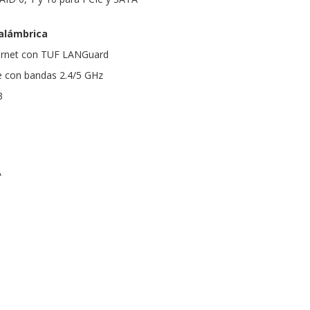
nalámbrica
hernet con TUF LANGuard
le con bandas 2.4/5 GHz
3
A