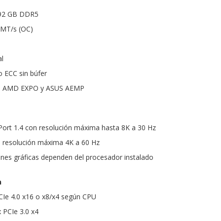
92 GB DDR5
 MT/s (OC)
al
o ECC sin búfer
con AMD EXPO y ASUS AEMP
yPort 1.4 con resolución máxima hasta 8K a 30 Hz
 resolución máxima 4K a 60 Hz
ones gráficas dependen del procesador instalado
n
PCIe 4.0 x16 o x8/x4 según CPU
 PCIe 3.0 x4