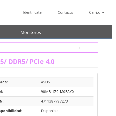
Identifícate
Contacto
Carrito
Monitores
5/ DDR5/ PCIe 4.0
rca:
ASUS
N:
90MB1IZ0-M0EAY0
N:
4711387797273
sponibilidad:
Disponible