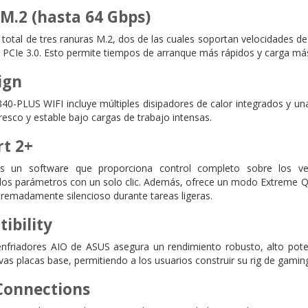
M.2 (hasta 64 Gbps)
 total de tres ranuras M.2, dos de las cuales soportan velocidades 
ra PCIe 3.0. Esto permite tiempos de arranque más rápidos y carga má
ign
840-PLUS WIFI incluye múltiples disipadores de calor integrados y un
resco y estable bajo cargas de trabajo intensas.
t 2+
 un software que proporciona control completo sobre los ven
los parámetros con un solo clic. Además, ofrece un modo Extreme Qui
remadamente silencioso durante tareas ligeras.
ibility
nfriadores AIO de ASUS asegura un rendimiento robusto, alto potenc
as placas base, permitiendo a los usuarios construir su rig de gaming
Connections