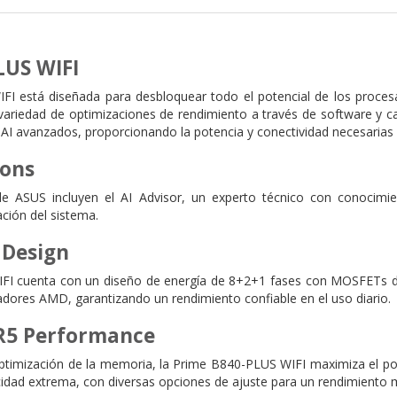
LUS WIFI
I está diseñada para desbloquear todo el potencial de los proce
variedad de optimizaciones de rendimiento a través de software y car
AI avanzados, proporcionando la potencia y conectividad necesarias p
ions
e ASUS incluyen el AI Advisor, un experto técnico con conocimie
ación del sistema.
 Design
I cuenta con un diseño de energía de 8+2+1 fases con MOSFETs dis
adores AMD, garantizando un rendimiento confiable en el uso diario.
R5 Performance
ptimización de la memoria, la Prime B840-PLUS WIFI maximiza el pot
idad extrema, con diversas opciones de ajuste para un rendimiento 