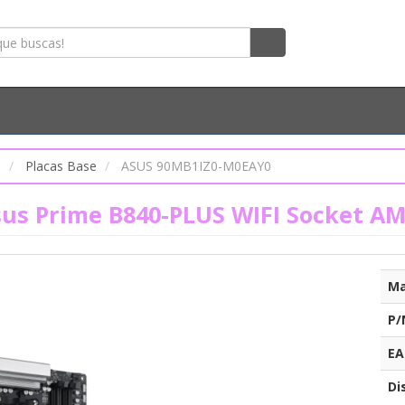
s
Placas Base
ASUS 90MB1IZ0-M0EAY0
sus Prime B840-PLUS WIFI Socket AM
Ma
P/
EA
Di