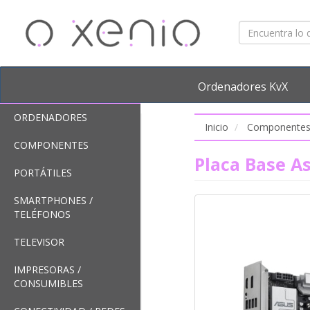
Ordenadores KvX
ORDENADORES
Inicio
Componente
COMPONENTES
Placa Base A
PORTÁTILES
SMARTPHONES /
TELÉFONOS
TELEVISOR
IMPRESORAS /
CONSUMIBLES