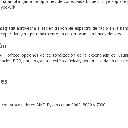
una amplia gama de opciones de conectividad, que incluye soporte p
 Type-C®.
ntegrada aprovecha el recién disponible espectro de radio en la ba
 capacidad y mejor rendimiento en entornos inalámbricos densos.
ón
I ofrece opciones de personalización de la experiencia del usuar
nación RGB, para lograr una estética única y personalizada en el sist
nes
e con procesadores AMD Ryzen серии 9000, 8000 y 7000