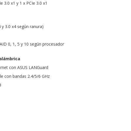
e 3.0 x1 y 1 x PCIe 3.0 x1
4 y 3.0 x4 según ranura)
AID 0, 1, 5 y 10 según procesador
nalámbrica
hernet con ASUS LANGuard
ble con bandas 2.4/5/6 GHz
3