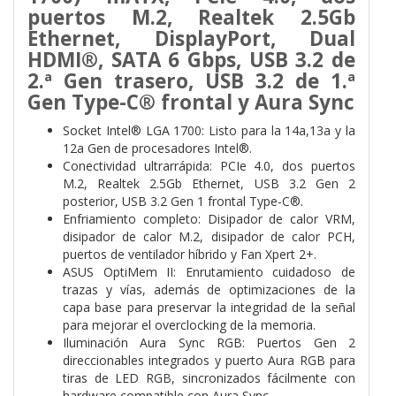
puertos M.2, Realtek 2.5Gb
Ethernet, DisplayPort, Dual
HDMI®, SATA 6 Gbps, USB 3.2 de
2.ª Gen trasero, USB 3.2 de 1.ª
Gen Type-C® frontal y Aura Sync
Socket Intel® LGA 1700: Listo para la 14a,13a y la
12a Gen de procesadores Intel®.
Conectividad ultrarrápida: PCIe 4.0, dos puertos
M.2, Realtek 2.5Gb Ethernet, USB 3.2 Gen 2
posterior, USB 3.2 Gen 1 frontal Type-C®.
Enfriamiento completo: Disipador de calor VRM,
disipador de calor M.2, disipador de calor PCH,
puertos de ventilador híbrido y Fan Xpert 2+.
ASUS OptiMem II: Enrutamiento cuidadoso de
trazas y vías, además de optimizaciones de la
capa base para preservar la integridad de la señal
para mejorar el overclocking de la memoria.
Iluminación Aura Sync RGB: Puertos Gen 2
direccionables integrados y puerto Aura RGB para
tiras de LED RGB, sincronizados fácilmente con
hardware compatible con Aura Sync.