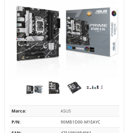
Marca:
ASUS
P/N:
90MB1D00-M1EAYC
EAN:
4711081984061