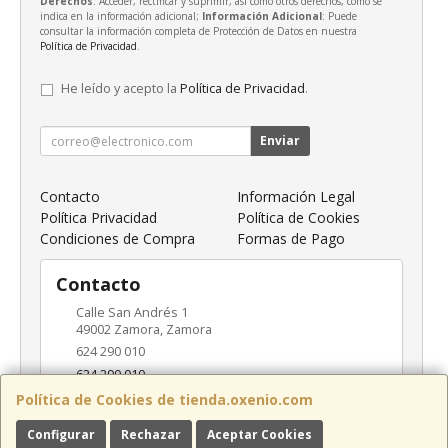
Derechos
: Acceder, rectificar y suprimir, así como otros derechos, como se
indica en la información adicional;
Información Adicional
: Puede
consultar la información completa de Protección de Datos en nuestra
Política de Privacidad
.
He leído y acepto la
Política de Privacidad
.
Enviar
Contacto
Información Legal
Política Privacidad
Política de Cookies
Condiciones de Compra
Formas de Pago
Contacto
Calle San Andrés 1
49002
Zamora
,
Zamora
624 290 010
624 290 010
info@oxenio.com
Política de Cookies de tienda.oxenio.com
Configurar
Rechazar
Aceptar Cookies