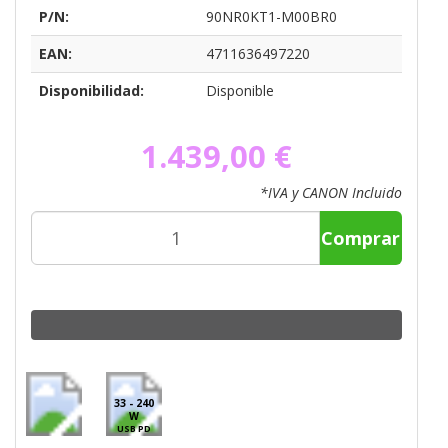
P/N:
90NR0KT1-M00BR0
EAN:
4711636497220
Disponibilidad:
Disponible
1.439,00 €
*IVA y CANON Incluido
Comprar
33 - 240
W
USB PD