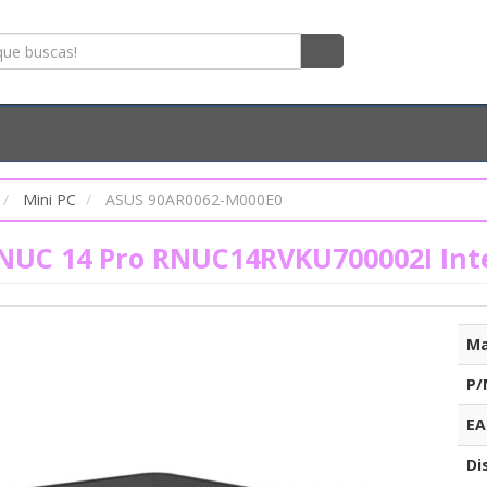
Mini PC
ASUS 90AR0062-M000E0
NUC 14 Pro RNUC14RVKU700002I Inte
Ma
P/
EA
Di