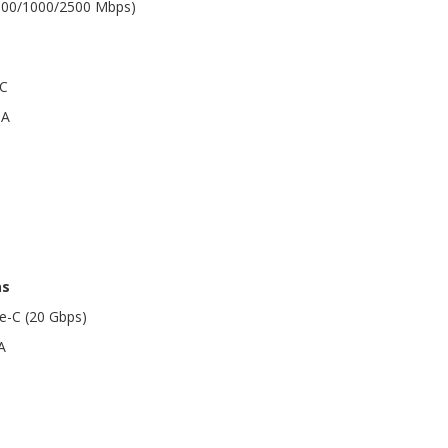
/100/1000/2500 Mbps)
-C
-A
as
e-C (20 Gbps)
A