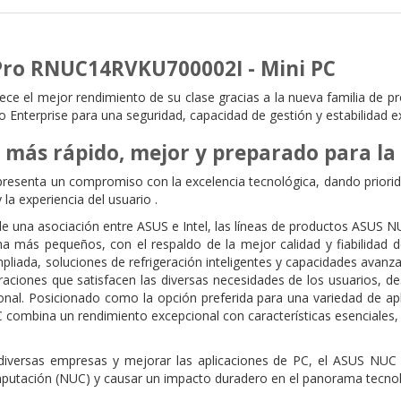
Pro RNUC14RVKU700002I - Mini PC
ce el mejor rendimiento de su clase gracias a la nueva familia de p
o Enterprise para una seguridad, capacidad de gestión y estabilidad e
más rápido, mejor y preparado para la 
esenta un compromiso con la excelencia tecnológica, dando priorida
 la experiencia del usuario .
de una asociación entre ASUS e Intel, las líneas de productos ASUS 
ma más pequeños, con el respaldo de la mejor calidad y fiabilidad 
mpliada, soluciones de refrigeración inteligentes y capacidades avanzad
raciones que satisfacen las diversas necesidades de los usuarios, 
nal. Posicionado como la opción preferida para una variedad de apli
 combina un rendimiento excepcional con características esenciales,
iversas empresas y mejorar las aplicaciones de PC, el ASUS NUC 
utación (NUC) y causar un impacto duradero en el panorama tecnoló