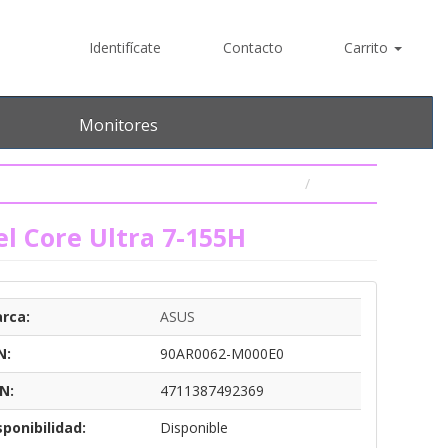
Identifícate
Contacto
Carrito
Monitores
l Core Ultra 7-155H
rca:
ASUS
N:
90AR0062-M000E0
N:
4711387492369
sponibilidad:
Disponible