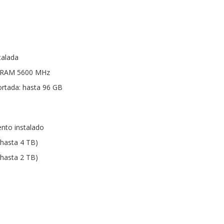
talada
DRAM 5600 MHz
rtada: hasta 96 GB
nto instalado
(hasta 4 TB)
(hasta 2 TB)