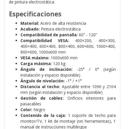
de pintura electrostática.
Especificaciones
Material:
Acero de alta resistencia
Acabado:
Pintura electrostática
Compatibilidad de pantalla:
60” - 120”
Compatibilidad VESA:
400×200, 400×300,
400×400, 600×400, 800×400, 600×600, 1000×400,
800×600, 1000x600 mm
VESA máximo:
1000x600 mm
Carga máxima:
120 kg
Ángulo de inclinación:
-25° / 0° (según
instalación y espacio disponible)
Ángulo de nivelación:
-1° / +1°
Distancia al techo:
Ajustable entre 1090 y 2104
mm (según instalación y espacio disponible)
Gestión de cables:
Orificios interiores para
pasacables
Color:
Negro
Contenido de la caja:
1 soporte de techo para
monitor/TV, 1 kit de montaje (sin herramientas), 1
manual de instrucciones multilingüe