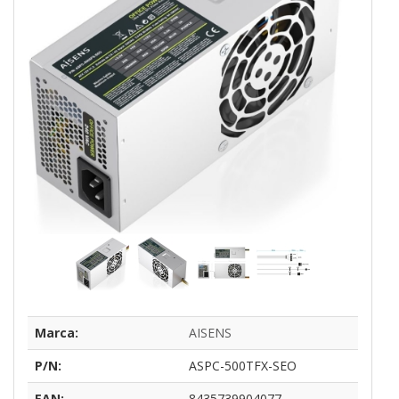
Marca:
AISENS
P/N:
ASPC-500TFX-SEO
EAN:
8435739904077