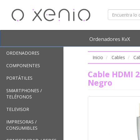
Ordenadores KvX
ORDENADORES
Inicio
Cables
Ca
COMPONENTES
Cable HDMI 2
PORTÁTILES
Negro
SMARTPHONES /
TELÉFONOS
TELEVISOR
IMPRESORAS /
CONSUMIBLES