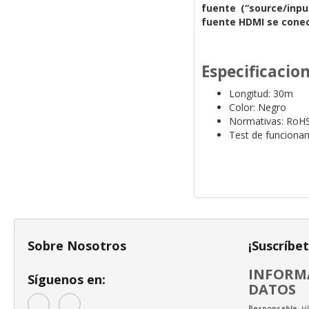
fuente (“source/inpu
fuente HDMI se cone
Especificacio
Longitud: 30m
Color: Negro
Normativas: RoH
Test de funciona
Sobre Nosotros
¡Suscríbe
INFORMA
Síguenos en:
DATOS
Responsable
: H