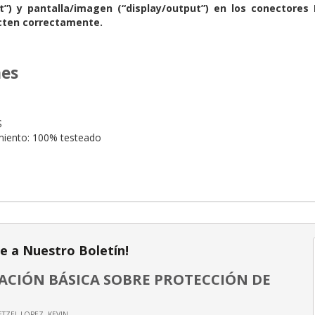
t”) y pantalla/imagen (“display/output”) en los conectores 
cten correctamente.
nes
S
miento: 100% testeado
te a Nuestro Boletín!
CIÓN BÁSICA SOBRE PROTECCIÓN DE
ETZEL LOPEZ, KEVIN