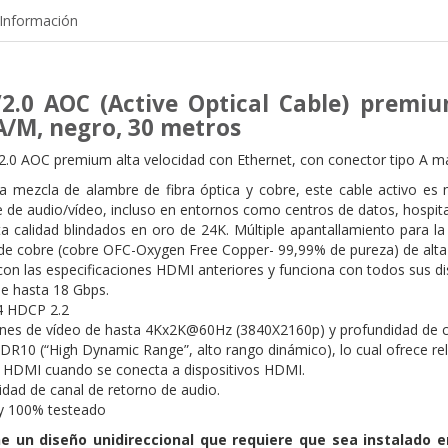
Información
2.0 AOC (Active Optical Cable) premi
A/M, negro, 30 metros
.0 AOC premium alta velocidad con Ethernet, con conector tipo A 
 mezcla de alambre de fibra óptica y cobre, este cable activo es m
le de audio/vídeo, incluso en entornos como centros de datos, hospita
a calidad blindados en oro de 24K. Múltiple apantallamiento para la
e cobre (cobre OFC-Oxygen Free Copper- 99,99% de pureza) de alta c
on las especificaciones HDMI anteriores y funciona con todos sus di
e hasta 18 Gbps.
4 HDCP 2.2
nes de vídeo de hasta 4Kx2K@60Hz (3840X2160p) y profundidad de co
R10 (“High Dynamic Range”, alto rango dinámico), lo cual ofrece rel
 HDMI cuando se conecta a dispositivos HDMI.
idad de canal de retorno de audio.
y 100% testeado
ne un diseño unidireccional que requiere que sea instalado e