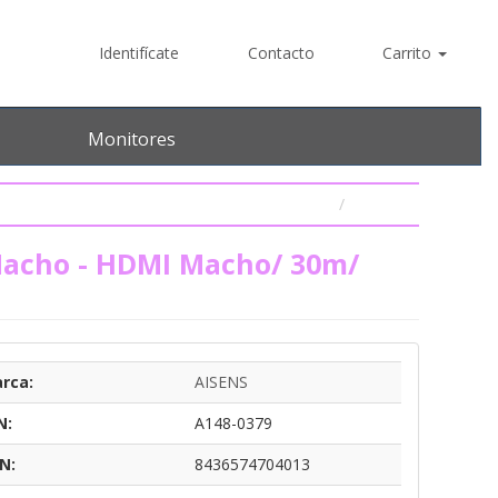
Identifícate
Contacto
Carrito
Monitores
Macho - HDMI Macho/ 30m/
rca:
AISENS
N:
A148-0379
N:
8436574704013