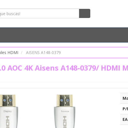
bles HDMI
AISENS A148-0379
.0 AOC 4K Aisens A148-0379/ HDMI 
Ma
P/
EA