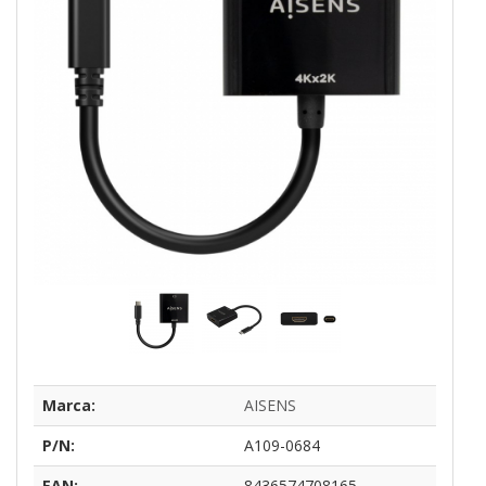
Marca:
AISENS
P/N:
A109-0684
EAN:
8436574708165