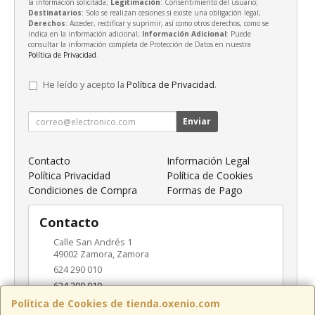
la información solicitada;
Legitimación
: Consentimiento del usuario;
Destinatarios
: Solo se realizan cesiones si existe una obligación legal;
Derechos
: Acceder, rectificar y suprimir, así como otros derechos, como se
indica en la información adicional;
Información Adicional
: Puede
consultar la información completa de Protección de Datos en nuestra
Política de Privacidad
.
He leído y acepto la
Política de Privacidad
.
Enviar
Contacto
Información Legal
Política Privacidad
Política de Cookies
Condiciones de Compra
Formas de Pago
Contacto
Calle San Andrés 1
49002
Zamora
,
Zamora
624 290 010
624 290 010
info@oxenio.com
Política de Cookies de tienda.oxenio.com